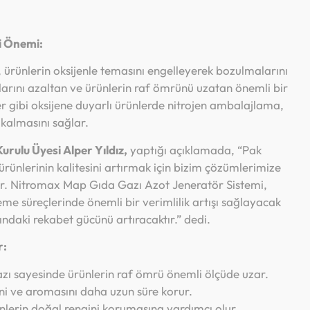
i Önemi:
 ürünlerin oksijenle temasını engelleyerek bozulmalarını
arını azaltan ve ürünlerin raf ömrünü uzatan önemli bir
r gibi oksijene duyarlı ürünlerde nitrojen ambalajlama,
 kalmasını sağlar.
ulu Üyesi Alper Yıldız,
yaptığı açıklamada, “Pak
 ürünlerinin kalitesini artırmak için bizim çözümlerimize
or. Nitromax Map Gıda Gazı Azot Jeneratör Sistemi,
eme süreçlerinde önemli bir verimlilik artışı sağlayacak
ndaki rekabet gücünü artıracaktır.” dedi.
r:
zı sayesinde ürünlerin raf ömrü önemli ölçüde uzar.
ini ve aromasını daha uzun süre korur.
nlerin doğal rengini korumasına yardımcı olur.