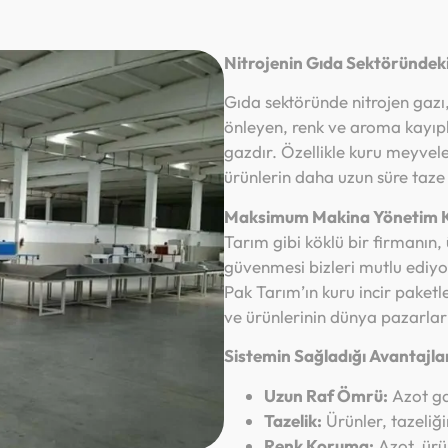
Nitrojenin Gıda Sektöründek
Gıda sektöründe nitrojen gazı,
önleyen, renk ve aroma kayıpl
gazdır. Özellikle kuru meyvele
ürünlerin daha uzun süre taze
Maksimum Makina Yönetim Kur
Tarım gibi köklü bir firmanın,
güvenmesi bizleri mutlu ediy
Pak Tarım’ın kuru incir paketl
ve ürünlerinin dünya pazarları
Sistemin Sağladığı Avantajla
Uzun Raf Ömrü:
Azot ga
Tazelik:
Ürünler, tazeliğ
Renk Koruma:
Azot, ürü