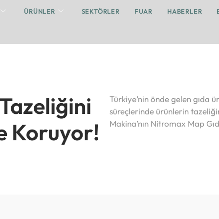
ÜRÜNLER
SEKTÖRLER
FUAR
HABERLER
Tazeliğini
Türkiye’nin önde gelen gıda ür
süreçlerinde ürünlerin tazel
e Koruyor!
Makina’nın Nitromax Map Gıda 